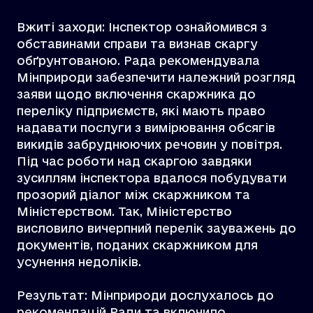
Вжиті заходи: Інспектор ознайомився з
обставинами справи та визнав скаргу
обґрунтованою. Рада рекомендувала
Мінприроди забезпечити належний розгляд
заяви щодо включення скаржника до
переліку підприємств, які мають право
надавати послуги з вимірювання обсягів
викидів забруднюючих речовин у повітря.
Під час роботи над скаргою завдяки
зусиллям інспектора вдалося побудувати
прозорий діалог між скаржником та
Міністерством. Так, Міністерство
висловило вичерпний перелік зауважень до
документів, поданих скаржником для
усунення недоліків.
Результат: Мінприроди дослухалось до
рекомендацій Ради та включило