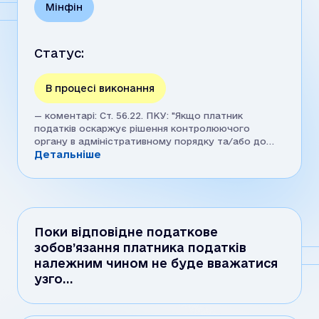
Мінфін
Статус:
В процесі виконання
— коментарі: Ст. 56.22. ПКУ: "Якщо платник
податків оскаржує рішення контролюючого
органу в адміністративному порядку та/або до
суду, повідомлення особі про підозру у вчиненні
Детальніше
кримінального правопорушення щодо ухилення
від сплати податків не може ґрунтуватися
виключно на цьому рішенні контролюючого
органу до закінчення процедури
адміністративного оскарження або до
Поки відповідне податкове
остаточного вирішення справи судом."
зобов’язання платника податків
належним чином не буде вважатися
узго…