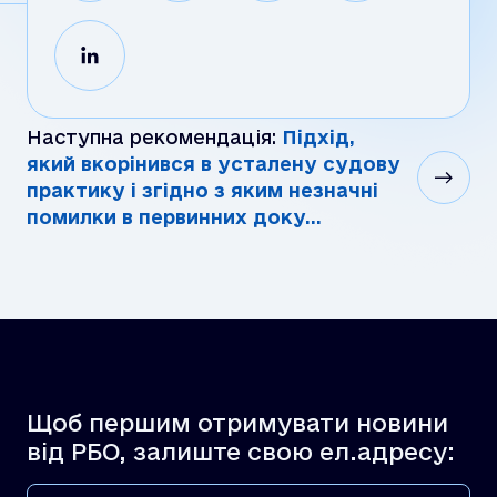
Наступна рекомендація:
Підхід,
який вкорінився в усталену судову
практику і згідно з яким незначні
помилки в первинних доку...
Щоб першим отримувати новини
від РБО, залиште свою ел.адресу: