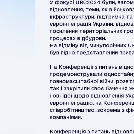
У фокусі URC2024 були, вагом
відновлення, теми, як військо
інфраструктури, підтримка та
євроінтеграція України, відно
посилення територіальних гром
процесах відбудови.
На відміну від минулорічних UR
був гідно представлений прива
На Конференції з питань відн
продемонстрували одностайну 
повномасштабної війни, розв’я
так і закріпили своє бачення 
нові їдеї щодо відновлення Ук
євроінтеграцію, на Конференц
співробітництво, зокрема з ф
компаніями.
Конференція з питань відновле