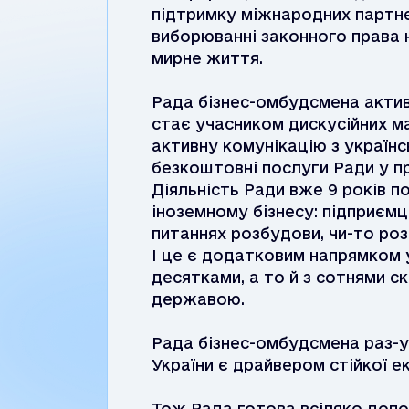
підтримку міжнародних партнері
виборюванні законного права 
мирне життя.
Рада бізнес-омбудсмена актив
стає учасником дискусійних ма
активну комунікацію з українс
безкоштовні послуги Ради у п
Діяльність Ради вже 9 років по
іноземному бізнесу: підприєм
питаннях розбудови, чи-то роз
І це є додатковим напрямком 
десятками, а то й з сотнями с
державою.
Рада бізнес-омбудсмена раз-у
України є драйвером стійкої е
Тож Рада готова всіляко допо