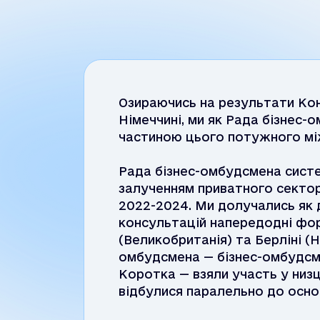
Озираючись на результати Кон
Німеччині, ми як Рада бізнес
частиною цього потужного між
Рада бізнес-омбудсмена систем
залученням приватного сектор
2022-2024. Ми долучались як 
консультацій напередодні фор
(Великобританія) та Берліні (
омбудсмена — бізнес-омбудсм
Коротка — взяли участь у низ
відбулися паралельно до осно