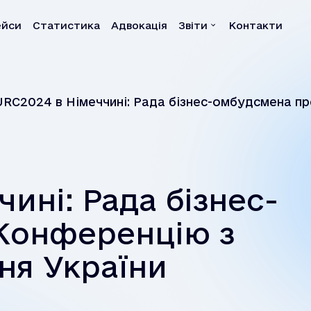
ейси
Статистика
Адвокація
Звіти
Контакти
а
Звіти
RC2024 в Німеччині: Рада бізнес-омбудсмена пр
Квартальні звіти
раїни
Річні звіти
Власні розслідування
Системні звіти
ині: Рада бізнес-
Системні рекомендац
Конференцію з
ня України