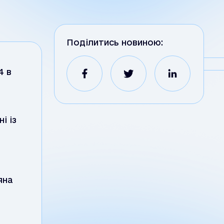
Поділитись новиною:
4 в
і із
яна