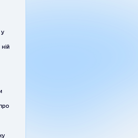
 у
 ній
и
 про
ну