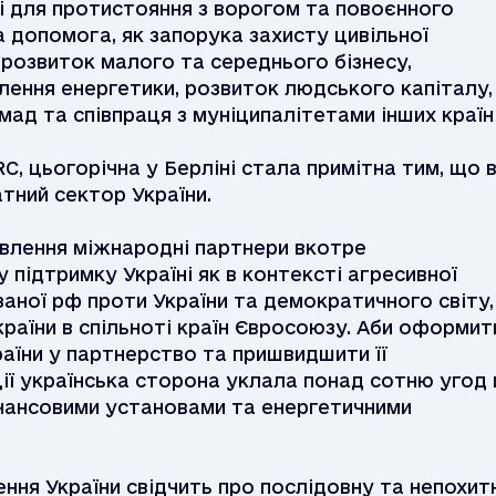
і для протистояння з ворогом та повоєнного
ва допомога, як запорука захисту цивільної
 розвиток малого та середнього бізнесу,
влення енергетики, розвиток людського капіталу,
ад та співпраця з муніципалітетами інших країн
C, цьогорічна у Берліні стала примітна тим, що в
тний сектор України.
овлення міжнародні партнери вкотре
підтримку Україні як в контексті агресивної
заної рф проти України та демократичного світу,
України в спільноті країн Євросоюзу. Аби оформит
раїни у партнерство та пришвидшити її
ії українська сторона уклала понад сотню угод
інансовими установами та енергетичними
ння України свідчить про послідовну та непохит