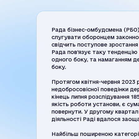
Рада бізнес-омбудсмена (РБО)
слугувати оборонцем законнос
свідчить поступове зростання 
Рада пов’язує таку тенденцію 
одного боку, та намаганням д
боку.
Протягом квітня-червня 2023 
недобросовісної поведінки де
кінець липня розслідування 1
якість роботи установи, є су
повернути. У другому кварталі
діяльності Раді вдалося заощ
Найбільш поширеною категоріє