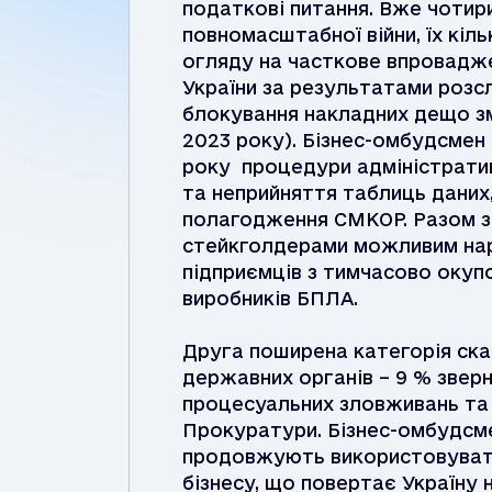
податкові питання. Вже чотир
повномасштабної війни, їх кіль
огляду на часткове впровадж
України за результатами розслі
блокування накладних дещо зме
2023 року). Бізнес-омбудсмен
року процедури адміністратив
та неприйняття таблиць даних
полагодження СМКОР. Разом з ц
стейкголдерами можливим нар
підприємців з тимчасово окупо
виробників БПЛА.
Друга поширена категорія ска
державних органів – 9 % звер
процесуальних зловживань та б
Прокуратури. Бізнес-омбудсм
продовжують використовувати
бізнесу, що повертає Україну