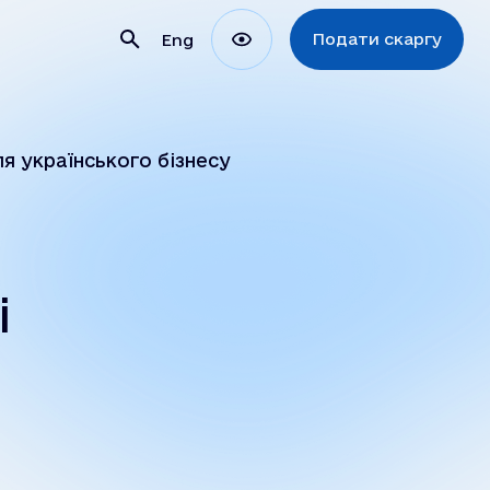
Подати скаргу
Eng
ля українського бізнесу
і
ії