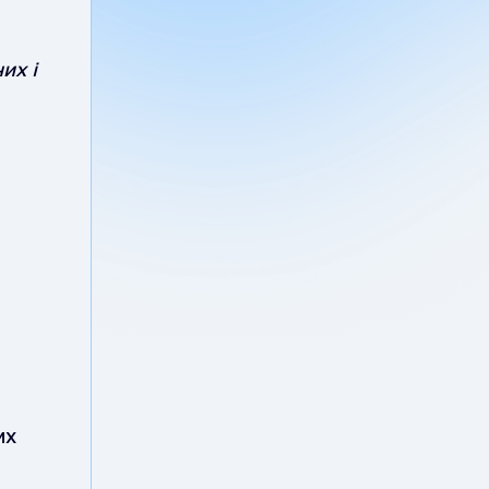
их і
а
их