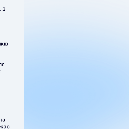
. З
в
ків
ля
х
на
джає