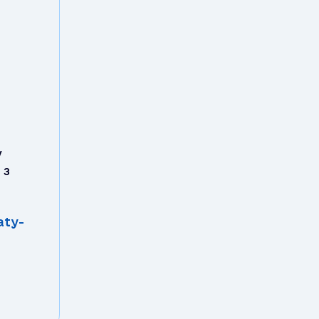
у
 з
aty-