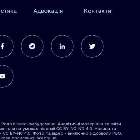
истика
Адвокація
Контакти
 Рада бізнес-омбудсмена. Аналітичні матеріали та звіти
ються на умовах ліцензії CC BY-NC-ND 4.0. Новини та
 - CC BY-NC 4.0. Фото та відео - виключно з дозволу РБО.
зкове посилання: boi.org.ua