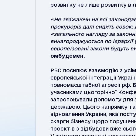
розвитку не лише розвитку віл
«Не зважаючи на всі законодав
прокурорів далі сидить совок: д
«загального нагляду за законн
винагороджуються по ієрархії
європеїзовані закони будуть в
омбудсмен.
РБО посилює взаємодію з усім
європейської інтеграції Україн
повномасштабної агресії рф. 
учасниками цьогорічної Конфер
запропонували допомогу для з
державою. Цього напрямку та
відновлення України, яка пост
скарги бізнесу щодо порушень
проєктів з відбудови вже сьог
У звітному кварталі поштовху