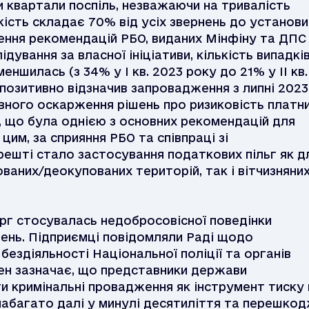
и квартали поспіль, незважаючи на тривалість
кість складає 70% від усіх звернень до установи
ення рекомендацій РБО, виданих Мінфіну та ДПС
дування за власної ініціативи, кількість випадкі
ншилась (з 34% у I кв. 2023 року до 21% у II кв.
 позитивно відзначив запровадження з липні 2023
ного оскарження рішень про ризиковість платни
, що була однією з основних рекомендацій для
им, за сприяння РБО та співпраці зі
ешті стало застосування податкових пільг як д
ваних/деокупованих територій, так і вітчизняни
рг стосувалась недобросовісної поведінки
нень. Підприємці повідомляли Раді щодо
ездіяльності Національної поліції та органів
ен зазначає, що представники держави
 кримінальні провадження як інструмент тиску 
 набагато далі у минулі десятиліття та перешко