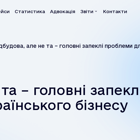
ейси
Статистика
Адвокація
Звіти
Контакти
а
Звіти
дбудова, але не та – головні запеклі проблеми д
Квартальні звіти
Річні звіти
Власні розслідування
Системні звіти
 та – головні запекл
Системні рекомендац
аїнського бізнесу