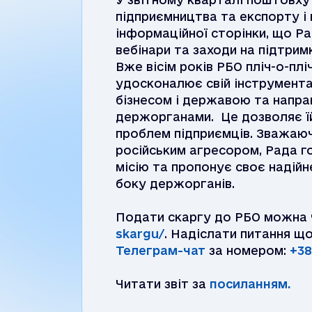
підприємництва та експорту і 
інформаційної сторінки, що Ра
вебінари та заходи на підтрим
Вже вісім років РБО пліч-о-пл
удосконалює свій інструментар
бізнесом і державою та напрац
держорганами. Це дозволяє їй
проблем підприємців. Зважаюч
російським агресором, Рада г
місію та пропонує своє надій
боку держорганів.
Подати скаргу до РБО можна 
skargu/
. Надіслати питання щ
Телеграм-чат
за номером:
+38
Читати звіт за
посиланням.