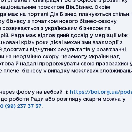
національним проєктом Дія.Бізнес. Окрім
да має на порталі Дія.Бізнес, плануються спільні
ку бізнесу з початком нового бізнес-сезону.
іч розвивається з українським бізнесом та
ій. Рада має відповідний досвід у медіації між
ьовані крізь роки дієві механізми взаємодії з
 досягати відчутних результатів у розв’язанні
и на неодмінно скору Перемогу України над
отова й надалі продовжувати свою правозахисн
не плече бізнесу у випадку можливих зловживань
через форму на вебсайті:
https://boi.org.ua/pod
одо роботи Ради або розгляду скарги можна у
0 (99) 237 37 37
.