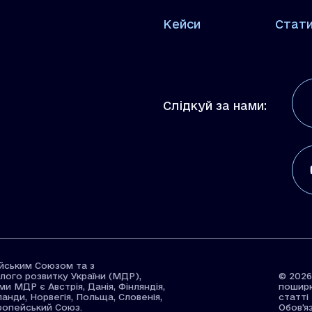
Кейси
Стат
Слідкуй за нами:
йським Союзом та з
лого розвитку України (МДР),
© 2026
 МДР є Австрія, Данія, Фінляндія,
поширю
рланди, Норвегія, Польща, Словенія,
статті
ропейський Союз.
Обов'я