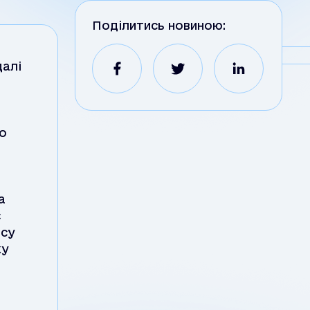
Поділитись новиною:
далі
го
а
є
есу
ку