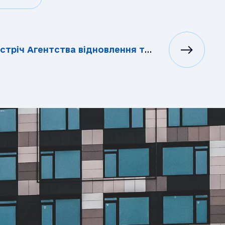
іч Агентства відновлення та Ради бізнес-омбудсмена з компаніями-членами EBA