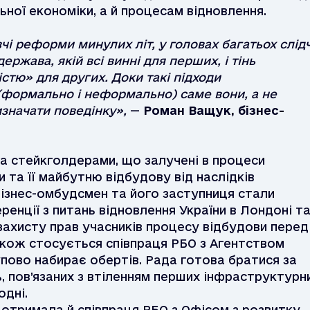
ьної економіки, а й процесам відновлення.
чі реформи минулих літ, у головах багатьох слідч
ержава, якій всі винні для перших, і тінь
істю» для других. Доки такі підходи
 (формально і неформально) саме вони, а не
изначати поведінку»,
—
Роман Ващук, бізнес-
а стейкголдерами, що залучені в процеси
и та її майбутню відбудову від наслідків
Бізнес-омбудсмен та його заступниця стали
енції з питань відновлення України в Лондоні т
ахисту прав учасників процесу відбудови перед
кож стосується співпраця РБО з Агентством
упово набирає обертів. Рада готова братися за
, пов’язаних з втіленням перших інфраструктурн
одні.
 отримала й співпраця РБО з Офісом з розвитку