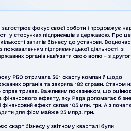
 загострює фокус своєї роботи і продовжує на
ті у стосунках підприємців з державою. Про це
кількості запитів бізнесу до установи. Водночас
з пожвавленням підприємницької діяльності, з
ержавних органів нав’язати свою волю – з друго
року РБО отримала 361 скаргу компаній щодо
ржавних органів та закрила 182 справи. Станом н
85 справ триває. Важливим показником, що оціню
ма фінансового ефекту, яку Рада допомагає бізн
 фінансовий ефект склав 105 млн. грн. А з почат
адити для фірм майже 25 млрд. грн.
ю скарг бізнесу у звітному кварталі були