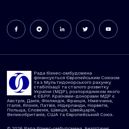
Рада бізнес-омбудсмена
фінансується Європейським Союзом
та з Мультидонорського рахунку
стабілізації та сталого розвитку
України (МДР), розпорядником якого
є ЄБРР. Країнами-донорами МДР є
Австрія, Данія, Фінляндія, Франція, Німеччина,
Італія, Японія, Латвія, Нідерланди, Норвегія,
Польща, Словенія, Швеція, Швейцарія,
Великобританія, США та Європейський Союз.
© 2026 Рада бізнес-омбудсмена. Аналітичні