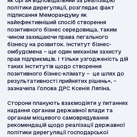
як орган відповідальний за реалізацію
політики дерегуляції, розглядає факт
підписання Меморандуму як
найефективніший спосіб створення
позитивного бізнес середовища, таким
чином захищаючи права легального
бізнесу на розвиток. Інститут бізнес-
омбудсмена – ще один механізм захисту
прав підприємців. І тільки узгодженість дій
таких інститутів щодо створення
позитивного бізнес-клімату – це шлях до
результативності прийнятих рішень», –
зазначила Голова ДРС Ксенія Ляпіна.
Сторони планують взаємодіяти у питаннях
надання органам державної влади та
органам місцевого самоврядування
рекомендацій щодо реалізації державної
політики дерегуляції господарської