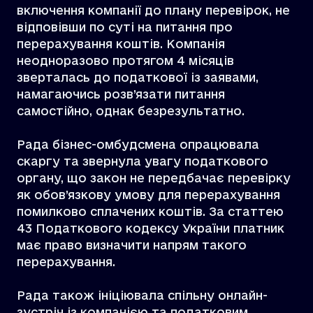
включення компанії до плану перевірок, не
відповівши по суті на питання про
перерахування коштів. Компанія
неодноразово протягом 4 місяців
зверталась до податкової із заявами,
намагаючись розв’язати питання
самостійно, однак безрезультатно.
Рада бізнес-омбудсмена опрацювала
скаргу та звернула увагу податкового
органу, що закон не передбачає перевірку
як обов’язкову умову для перерахування
помилково сплачених коштів. За статтею
43 Податкового кодексу України платник
має право визначити напрям такого
перерахування.
Рада також ініціювала спільну онлайн-
зустріч із компанією та податковим