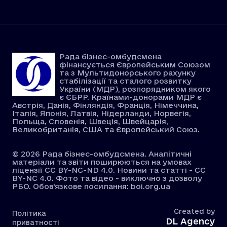
Рада бізнес-омбудсмена
фінансується Європейським Союзом
та з Мультидонорського рахунку
стабілізації та сталого розвитку
України (МДР), розпорядником якого
є ЄБРР. Країнами-донорами МДР є
Австрія, Данія, Фінляндія, Франція, Німеччина,
Італія, Японія, Латвія, Нідерланди, Норвегія,
Польща, Словенія, Швеція, Швейцарія,
Великобританія, США та Європейський Союз.
© 2026 Рада бізнес-омбудсмена. Аналітичні
матеріали та звіти поширюються на умовах
ліцензії CC BY-NC-ND 4.0. Новини та статті - CC
BY-NC 4.0. Фото та відео - виключно з дозволу
РБО. Обов'язкове посилання: boi.org.ua
Created by
Політика
DL Agency
приватності