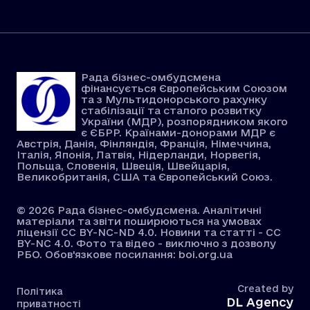
Рада бізнес-омбудсмена
фінансується Європейським Союзом
та з Мультидонорського рахунку
стабілізації та сталого розвитку
України (МДР), розпорядником якого
є ЄБРР. Країнами-донорами МДР є
Австрія, Данія, Фінляндія, Франція, Німеччина,
Італія, Японія, Латвія, Нідерланди, Норвегія,
Польща, Словенія, Швеція, Швейцарія,
Великобританія, США та Європейський Союз.
© 2026 Рада бізнес-омбудсмена. Аналітичні
матеріали та звіти поширюються на умовах
ліцензії CC BY-NC-ND 4.0. Новини та статті - CC
BY-NC 4.0. Фото та відео - виключно з дозволу
РБО. Обов'язкове посилання: boi.org.ua
Created by
Політика
DL Agency
приватності