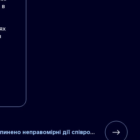
 в
ях
в
но неправомірні дії співробітника управління фінрозслідувань