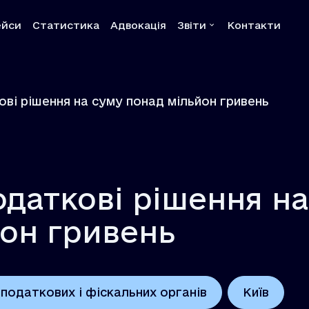
ейси
Статистика
Адвокація
Звіти
Контакти
а
Звіти
ві рішення на суму понад мільйон гривень
Квартальні звіти
Річні звіти
Власні розслідування
Системні звіти
даткові рішення на
Системні рекомендац
он гривень
податкових і фіскальних органів
Київ