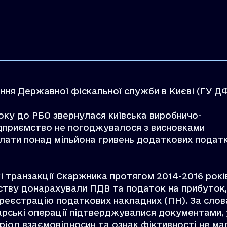
іння Державної фіскальної служби в Києві (ГУ Д
року до РБО звернулася київська виробничо-
ідприємство не погоджувалося з висновками
лати понад мільйона гривень додаткових податкі
і транзакції Скаржника протягом 2014-2016 рокі
мству донарахували ПДВ та податок на прибуток,
реєстрацію податкових накладних (ПН). За сло
арські операції підтверджувалися документами, 
ріод взаємовідносин та ознак фіктивності не ма