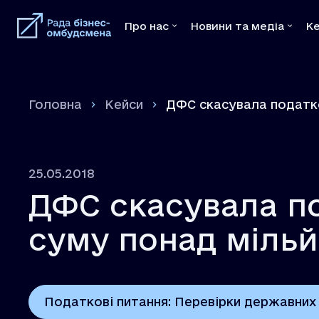
Про нас
Новини та медіа
К
Про нас
Новини та меді
Головна
Кейси
ДФС скасувала податко
Команда
Новини
Наші медіатори
Відео
Нормативна база
Брошури
25.05.2018
Меморандуми
Преса
ДФС скасувала по
Відгуки
Декларація
суму понад мільй
Вакансії
Податкові питання: Перевірки державних 