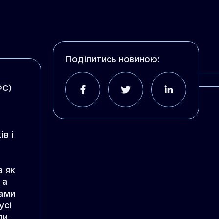
Поділитись новиною:
ФС)
в і
в як
 а
вами
усі
ли.