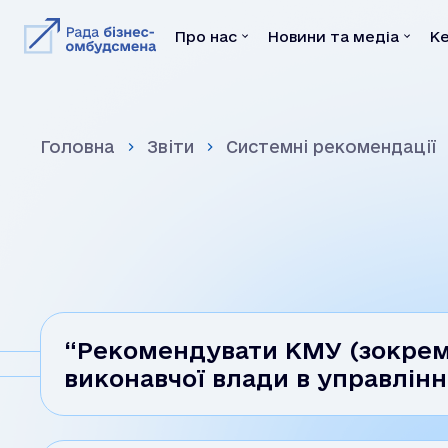
Про нас
Новини та медіа
К
Про нас
Новини та меді
Головна
Звіти
Системні рекомендації
Команда
Новини
Наші медіатори
Відео
Нормативна база
Брошури
Меморандуми
Преса
Відгуки
Декларація
Вакансії
“Рекомендувати КМУ (зокрем
виконавчої влади в управлін