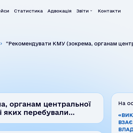
ейси
Статистика
Адвокація
Звіти
Контакти
а
Звіти
“Рекомендувати КМУ (зокрема, органам центра
Квартальні звіти
перебували…
Річні звіти
Власні розслідування
Системні звіти
Системні рекомендац
а, органам центральної
На ос
ні яких перебували…
«ВИК
ВЗАЄ
ВЛАД