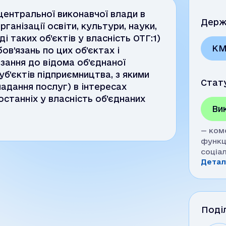
ентральної виконавчої влади в
Держ
ганізації освіти, культури, науки,
і таких об’єктів у власність ОТГ:1)
К
в’язань по цих об’єктах і
зання до відома об’єднаної
б’єктів підприємництва, з якими
Стат
надання послуг) в інтересах
останніх у власність об’єднаних
Ви
— ком
функц
соціа
спорт
Детал
форму
освіт
та со
адмін
Поді
рівня.