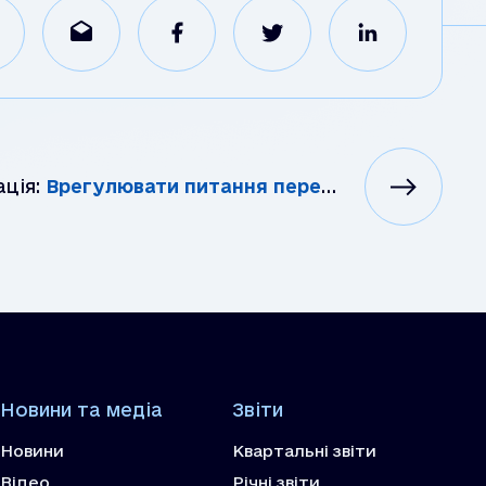
ація:
Врегулювати питання передачі завдань і функцій Держуправлінь охорони навколишнього природного середо...
Новини та медіа
Звіти
Новини
Квартальні звіти
Відео
Річні звіти