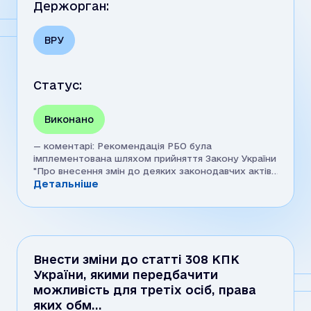
Держорган:
ВРУ
Статус:
Виконано
— коментарі: Рекомендація РБО була
імплементована шляхом прийняття Закону України
"Про внесення змін до деяких законодавчих актів
щодо забезпечення дотримання прав учасників
Детальніше
кримінального провадження та інших осіб
правоохоронними органами під час здійснення
досудового розслідування" від 16.11.2017 №2213-
VIII.
Внести зміни до статті 308 КПК
України, якими передбачити
можливість для третіх осіб, права
яких обм…