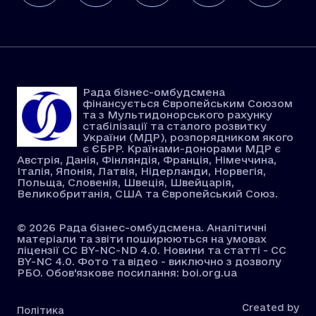
Рада бізнес-омбудсмена
фінансується Європейським Союзом
та з Мультидонорського рахунку
стабілізації та сталого розвитку
України (МДР), розпорядником якого
є ЄБРР. Країнами-донорами МДР є
Австрія, Данія, Фінляндія, Франція, Німеччина,
Італія, Японія, Латвія, Нідерланди, Норвегія,
Польща, Словенія, Швеція, Швейцарія,
Великобританія, США та Європейський Союз.
© 2026 Рада бізнес-омбудсмена. Аналітичні
матеріали та звіти поширюються на умовах
ліцензії CC BY-NC-ND 4.0. Новини та статті - CC
BY-NC 4.0. Фото та відео - виключно з дозволу
РБО. Обов'язкове посилання: boi.org.ua
Created by
Політика