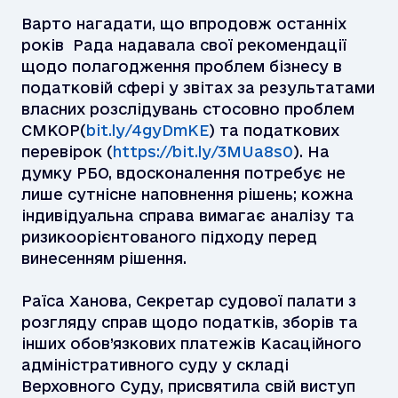
Варто нагадати, що впродовж останніх
років Рада надавала свої рекомендації
щодо полагодження проблем бізнесу в
податковій сфері у звітах за результатами
власних розслідувань стосовно проблем
СМКОР(
bit.ly/4gyDmKE
) та податкових
перевірок (
https://bit.ly/3MUa8s0
). На
думку РБО, вдосконалення потребує не
лише сутнісне наповнення рішень; кожна
індивідуальна справа вимагає аналізу та
ризикоорієнтованого підходу перед
винесенням рішення.
Раїса Ханова, Секретар судової палати з
розгляду справ щодо податків, зборів та
інших обов’язкових платежів Касаційного
адміністративного суду у складі
Верховного Суду, присвятила свій виступ