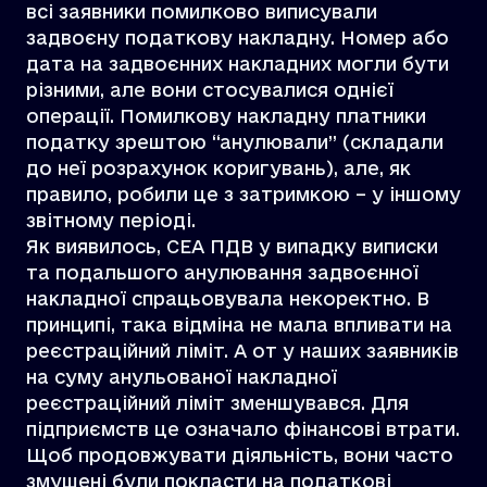
всі заявники помилково виписували
задвоєну податкову накладну. Номер або
дата на задвоєнних накладних могли бути
різними, але вони стосувалися однієї
операції. Помилкову накладну платники
податку зрештою “анулювали” (складали
до неї розрахунок коригувань), але, як
правило, робили це з затримкою – у іншому
звітному періоді.
Як виявилось, СЕА ПДВ у випадку виписки
та подальшого анулювання задвоєнної
накладної спрацьовувала некоректно. В
принципі, така відміна не мала впливати на
реєстраційний ліміт. А от у наших заявників
на суму анульованої накладної
реєстраційний ліміт зменшувався. Для
підприємств це означало фінансові втрати.
Щоб продовжувати діяльність, вони часто
змушені були покласти на податкові