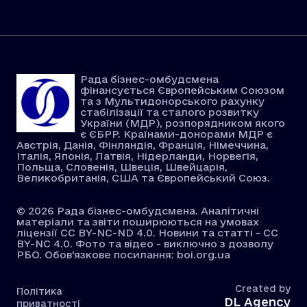
Рада бізнес-омбудсмена
фінансується Європейським Союзом
та з Мультидонорського рахунку
стабілізації та сталого розвитку
України (МДР), розпорядником якого
є ЄБРР. Країнами-донорами МДР є
Австрія, Данія, Фінляндія, Франція, Німеччина,
Італія, Японія, Латвія, Нідерланди, Норвегія,
Польща, Словенія, Швеція, Швейцарія,
Великобританія, США та Європейський Союз.
© 2026 Рада бізнес-омбудсмена. Аналітичні
матеріали та звіти поширюються на умовах
ліцензії CC BY-NC-ND 4.0. Новини та статті - CC
BY-NC 4.0. Фото та відео - виключно з дозволу
РБО. Обов'язкове посилання: boi.org.ua
Created by
Політика
DL Agency
приватності