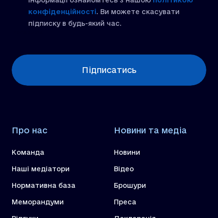
інформації ознайомтесь з нашою
політикою
конфіденційності
. Ви можете скасувати
підписку в будь-який час.
[recaptcha]
Підписатись
Про нас
Новини та медіа
Команда
Новини
Наші медіатори
Відео
Нормативна база
Брошури
Меморандуми
Преса