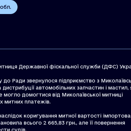
обл.
митниця Державної фіскальної служби (ДФС) Укр
ку до Ради звернулося підприємство з Миколаївс
а дистрибуції автомобільних запчастин і мастил,
е могло домогтися від Миколаївської митниці
х митних платежів.
наслідок коригування митної вартості імпортова
ановила всього 2 665,83 грн., але її повернення
сти судів.