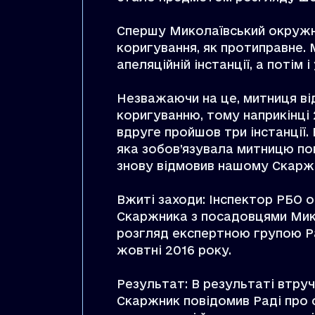
Спершу Миколаївський окружн
коригування, як протиправне.
апеляційній інстанції, а потім 
Незважаючи на це, митниця в
коригуванню, тому наприкінці 
вдруге пройшов три інстанції. 
яка зобов’язувала митницю п
знову відмовив нашому Скаржн
Вжиті заходи: Iнспектор РБО 
Скаржника з посадовцями Мико
розгляд експертною групою Ра
жовтні 2016 року.
Результат: В результаті втруч
Скаржник повідомив Раді про 