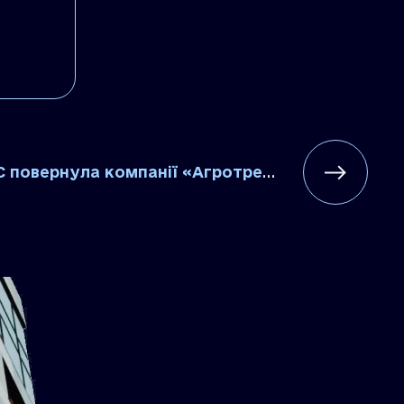
ернула компанії «Агротрейд-2000» ПДВ на суму понад 14 млн. грн.