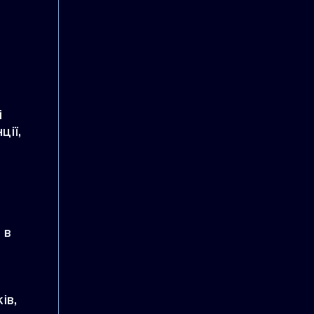
і
ції,
 в
ів,