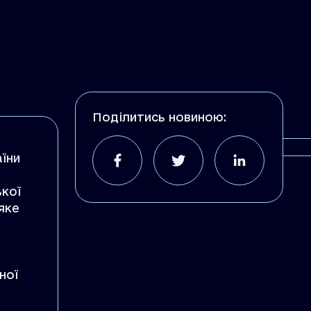
Поділитись новиною:
аїни
ької
 яке
ної