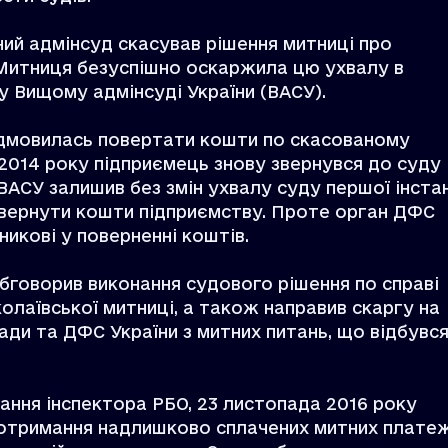
ий адмінсуд скасував рішення митниці про
 Митниця безуспішно оскаржила цю ухвалу в
і у Вищому адмінсуді України (ВАСУ).
ідмовилась повертати кошти по скасованому
2014 року підприємець знову звернувся до суду 
ВАСУ залишив без змін ухвалу суду першої інстан
овернути кошти підприємству. Проте орган ДФС
икові у поверненні коштів.
обговорив виконання судового рішення по справі
лаївської митниці, а також направив скаргу на
ди та ДФС України з митних питань, що відбувся
ання інспектора РБО, 23 листопада 2016 року
отримання надлишково сплачених митних платеж