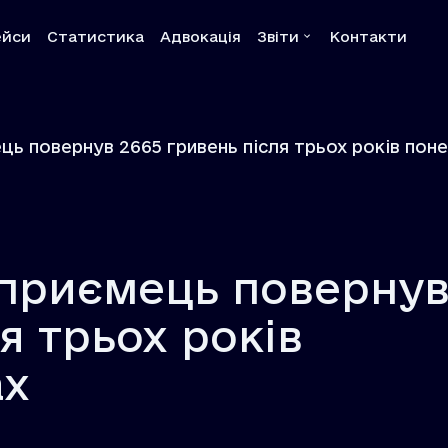
ейси
Статистика
Адвокація
Звіти
Контакти
а
Звіти
ь повернув 2665 гривень після трьох років поне
Квартальні звіти
Річні звіти
Власні розслідування
Системні звіти
приємець поверну
Системні рекомендац
я трьох років
ах