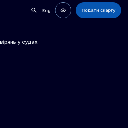
Подати скаргу
Eng
вірянь у судах
в
ії