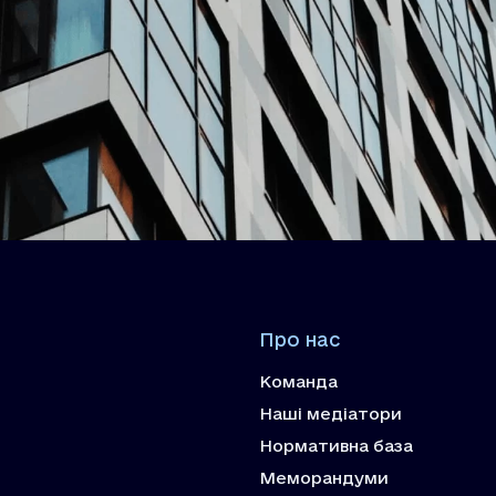
Про нас
Команда
Наші медіатори
Нормативна база
Меморандуми